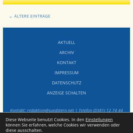
← ÄLTERE EINTRÄGE
AKTUELL
ARCHIV
KONTAKT
IMPRESSUM
DATENSCHUTZ
ANZEIGE SCHALTEN
Kontakt: redaktion@suedstern.net | Telefon (0381) 12 74 44
60
Diese Webseite benutzt Cookies. In den
Einstellungen
können Sie erfahren, welche Cookies wir verwenden oder
diese ausschalten.