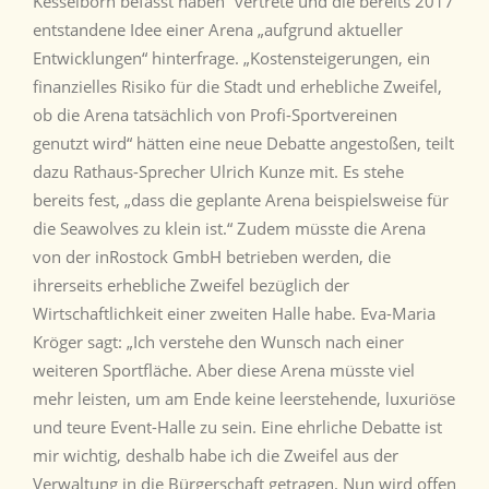
Kesselborn befasst haben“ vertrete und die bereits 2017
entstandene Idee einer Arena „aufgrund aktueller
Entwicklungen“ hinterfrage. „Kostensteigerungen, ein
finanzielles Risiko für die Stadt und erhebliche Zweifel,
ob die Arena tatsächlich von Profi-Sportvereinen
genutzt wird“ hätten eine neue Debatte angestoßen, teilt
dazu Rathaus-Sprecher Ulrich Kunze mit. Es stehe
bereits fest, „dass die geplante Arena beispielsweise für
die Seawolves zu klein ist.“ Zudem müsste die Arena
von der inRostock GmbH betrieben werden, die
ihrerseits erhebliche Zweifel bezüglich der
Wirtschaftlichkeit einer zweiten Halle habe. Eva-Maria
Kröger sagt: „Ich verstehe den Wunsch nach einer
weiteren Sportfläche. Aber diese Arena müsste viel
mehr leisten, um am Ende keine leerstehende, luxuriöse
und teure Event-Halle zu sein. Eine ehrliche Debatte ist
mir wichtig, deshalb habe ich die Zweifel aus der
Verwaltung in die Bürgerschaft getragen. Nun wird offen