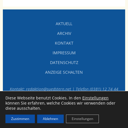
AKTUELL
ARCHIV
KONTAKT
IMPRESSUM
DATENSCHUTZ
ANZEIGE SCHALTEN
Kontakt: redaktion@suedstern.net | Telefon (0381) 12 74 44
60
Diese Webseite benutzt Cookies. In den
Einstellungen
können Sie erfahren, welche Cookies wir verwenden oder
diese ausschalten.
Zustimmen
Ablehnen
Einstellungen