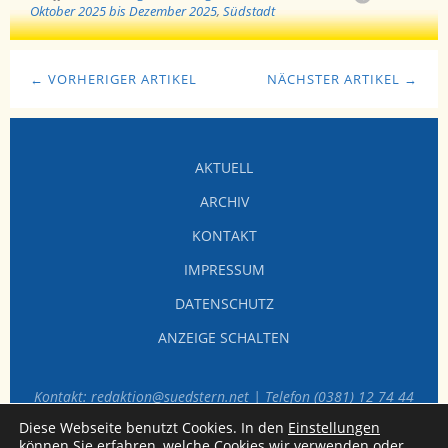
Oktober 2025 bis Dezember 2025
,
Südstadt
← VORHERIGER ARTIKEL
NÄCHSTER ARTIKEL →
AKTUELL
ARCHIV
KONTAKT
IMPRESSUM
DATENSCHUTZ
ANZEIGE SCHALTEN
Kontakt: redaktion@suedstern.net | Telefon (0381) 12 74 44
60
Diese Webseite benutzt Cookies. In den
Einstellungen
können Sie erfahren, welche Cookies wir verwenden oder