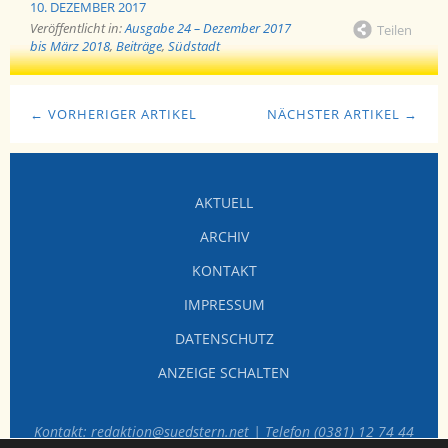
10. DEZEMBER 2017
Veröffentlicht in:
Ausgabe 24 – Dezember 2017
Teilen
bis März 2018
,
Beiträge
,
Südstadt
← VORHERIGER ARTIKEL
NÄCHSTER ARTIKEL →
AKTUELL
ARCHIV
KONTAKT
IMPRESSUM
DATENSCHUTZ
ANZEIGE SCHALTEN
Kontakt: redaktion@suedstern.net | Telefon (0381) 12 74 44