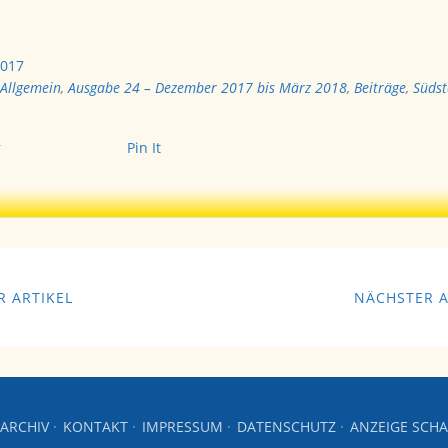
2017
Allgemein
,
Ausgabe 24 – Dezember 2017 bis März 2018
,
Beiträge
,
Südst
r
Pin It
 ARTIKEL
NÄCHSTER A
ARCHIV
KONTAKT
IMPRESSUM
DATENSCHUTZ
ANZEIGE SCH