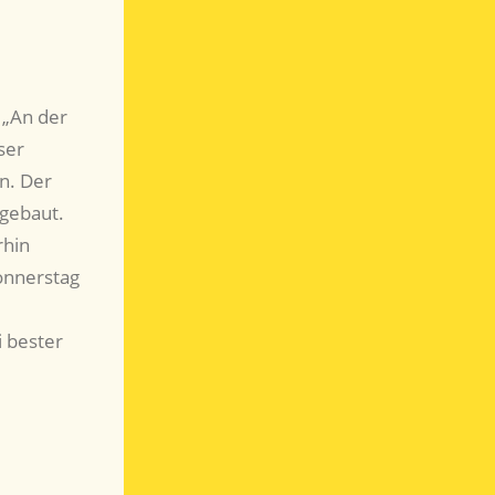
 „An der
ser
n. Der
 gebaut.
rhin
onnerstag
i bester