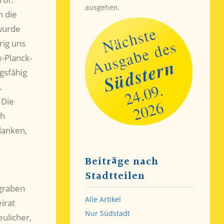
ausgehen.
h die
wurde
ig uns
-Planck-
gsfähig
.
 Die
ch
danken,
Beiträge nach
Stadtteilen
lgraben
Alle Artikel
irat
Nur Südstadt
eulicher,