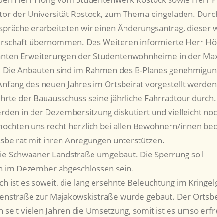
tor der Universität Rostock, zum Thema eingeladen. Durc
spräche erarbeiteten wir einen Änderungsantrag, dieser 
erschaft übernommen. Des Weiteren informierte Herr Hör
anten Erweiterungen der Studentenwohnheime in der Max
5. Die Anbauten sind im Rahmen des B-Planes genehmigun
nfang des neuen Jahres im Ortsbeirat vorgestellt werden
hrte der Bauausschuss seine jährliche Fahrradtour durch.
rden in der Dezembersitzung diskutiert und vielleicht no
möchten uns recht herzlich bei allen Bewohnern/innen be
tsbeirat mit ihren Anregungen unterstützen.
die Schwaaner Landstraße umgebaut. Die Sperrung soll
ch im Dezember abgeschlossen sein.
ch ist es soweit, die lang ersehnte Beleuchtung im Kringe
enstraße zur Majakowskistraße wurde gebaut. Der Ortsbe
 seit vielen Jahren die Umsetzung, somit ist es umso erfr