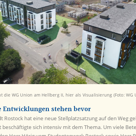
t die WG Union am Hellberg II, hier als Visualisierung (Foto: WG 
 Entwicklungen stehen bevor
t Rostock hat eine neue Stellplatzsatzung auf den Weg ge
t beschäftigte sich intensiv mit dem Thema. Um viele Betei
den Herr Hörig vom Studentenwerk Rostock sowie Herr P