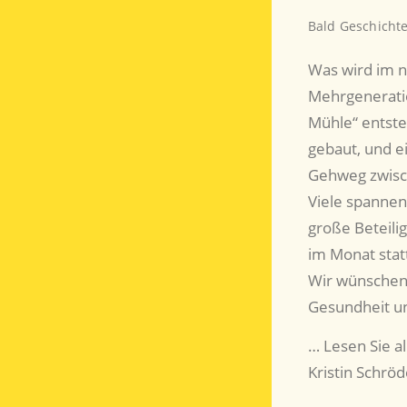
Bald Geschichte
Was wird im n
Mehrgeneratio
Mühle“ entst
gebaut, und e
Gehweg zwisch
Viele spannen
große Beteili
im Monat stat
Wir wünschen 
Gesundheit un
… Lesen Sie al
Kristin Schrö