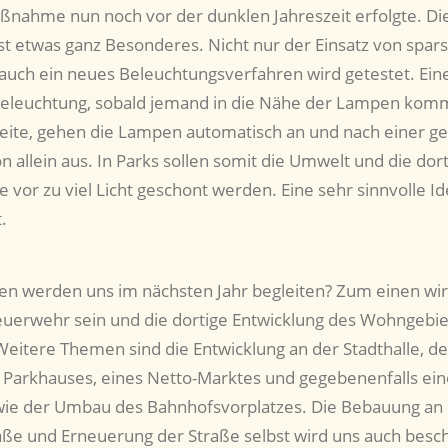
ßnahme nun noch vor der dunklen Jahreszeit erfolgte. Di
st etwas ganz Besonderes. Nicht nur der Einsatz von spa
uch ein neues Beleuchtungsverfahren wird getestet. Ein
eleuchtung, sobald jemand in die Nähe der Lampen komm
eite, gehen die Lampen automatisch an und nach einer g
n allein aus. In Parks sollen somit die Umwelt und die dor
 vor zu viel Licht geschont werden. Eine sehr sinnvolle Id
.
 werden uns im nächsten Jahr begleiten? Zum einen wir
uerwehr sein und die dortige Entwicklung des Wohngebi
Weitere Themen sind die Entwicklung an der Stadthalle, de
Parkhauses, eines Netto-Marktes und gegebenenfalls ein
wie der Umbau des Bahnhofsvorplatzes. Die Bebauung an
aße und Erneuerung der Straße selbst wird uns auch besch