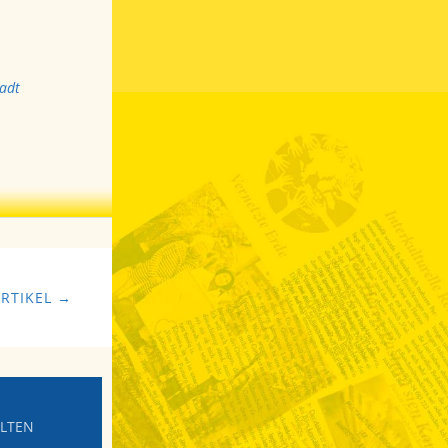
adt
RTIKEL →
ALTEN