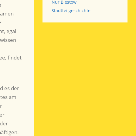
Nur Biestow
e
Stadtteilgeschichte
rsamen
e
t, egal
ewissen
t
ee, findet
d es der
etes am
r
er
 der
äftigen.