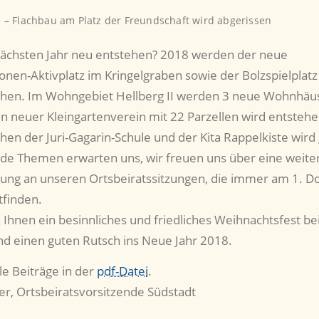
 – Flachbau am Platz der Freundschaft wird abgerissen
ächsten Jahr neu entstehen? 2018 werden der neue
nen-Aktivplatz im Kringelgraben sowie der Bolzspielplatz
ehen. Im Wohngebiet Hellberg II werden 3 neue Wohnhäu
in neuer Kleingartenverein mit 22 Parzellen wird entstehe
en der Juri-Gagarin-Schule und der Kita Rappelkiste wird
de Themen erwarten uns, wir freuen uns über eine weite
gung an unseren Ortsbeiratssitzungen, die immer am 1. D
tfinden.
Ihnen ein besinnliches und friedliches Weihnachtsfest be
d einen guten Rutsch ins Neue Jahr 2018.
le Beiträge in der
pdf-Datei
.
der, Ortsbeiratsvorsitzende Südstadt