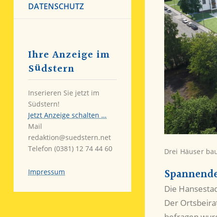
DATENSCHUTZ
Ihre Anzeige im
Südstern
Inserieren Sie jetzt im
Südstern!
Jetzt Anzeige schalten …
Mail
redaktion@suedstern.net
Telefon (0381) 12 74 44 60
Drei Häuser bau
Spannende
Impressum
Die Hansestad
Der Ortsbeira
befragen wur