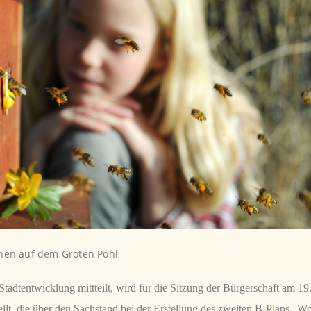
hen auf dem Groten Pohl
tadtentwicklung mittteilt, wird für die Sitzung der Bürgerschaft am 19
ellt, die über den Sachstand bei der Erstellung des zweiten B-Plans
„Wo