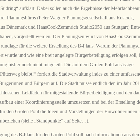
Südring“ aufklärt. Dabei sollen auch die
Ergebnisse der Mehrfachbeauf
rei Planungsbüros (
Peter Wagner Planungsgesellschaft aus Rostock,
Dänemark und HaasCookZemmrich Studio2050 aus Stuttgart) Entwü
lt haben, vorgestellt werden. Der Planungsentwurf von HaasCookZemmri
 Grundlage für die weitere Erstellung des B-Plans. Warum der Planungse
iert wurde und wie eine breit angelegte Bürgerbeteiligung erfolgen soll,
ung bisher noch nicht mitgeteilt. Die auf dem Groten Pohl ansässige
„Pütterweg bleibt!“ fordert die Stadtverwaltung indes zu einer umfasse
Bürgerinnen und Bürgern auf. Die Stadt müsse endlich den im Jahr 201
chlossenen Leidfaden für mitgestaltende Bürgerbeteiligung und den da
ufbau einer Koordinierungsstelle umzusetzen und bei der Erstellung d
ür den Groten Pohl die Ideen und Vorstellungen der Einwohnerinnen 
nbeziehen (siehe „Standpunkte“ auf Seite…).
gung des B-Plans für den Groten Pohl soll nach Informationen aus dem