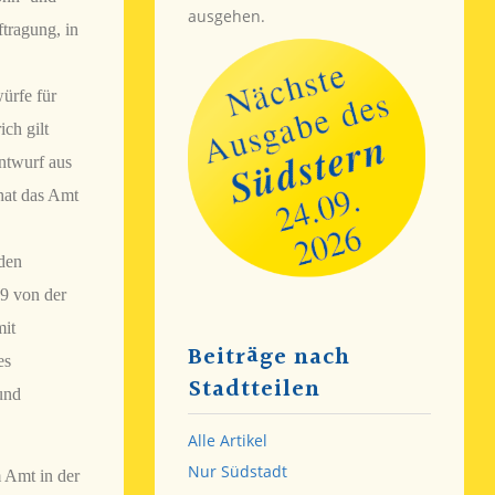
ausgehen.
tragung, in
rfe für
ch gilt
ntwurf aus
 hat das Amt
nden
9 von der
mit
Beiträge nach
es
Stadtteilen
und
Alle Artikel
Nur Südstadt
 Amt in der